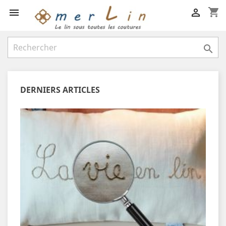
shopping_cart



DERNIERS ARTICLES