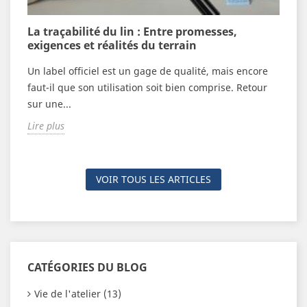
n
La traçabilité du lin : Entre promesses,
V
exigences et réalités du terrain
c
Un label officiel est un gage de qualité, mais encore
F
n
faut-il que son utilisation soit bien comprise. Retour
é
sur une...
n
Lire plus
L
VOIR TOUS LES ARTICLES
CATÉGORIES DU BLOG
Vie de l'atelier (13)