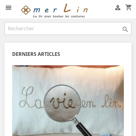
shopping_cart



DERNIERS ARTICLES