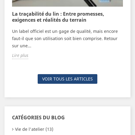
n
La traçabilité du lin : Entre promesses,
V
exigences et réalités du terrain
c
Un label officiel est un gage de qualité, mais encore
F
n
faut-il que son utilisation soit bien comprise. Retour
é
sur une...
n
Lire plus
L
VOIR TOUS LES ARTICLES
CATÉGORIES DU BLOG
Vie de l'atelier (13)