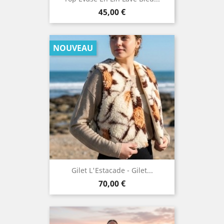
Prix
45,00 €
NOUVEAU
Gilet L'Estacade - Gilet...
Prix
70,00 €