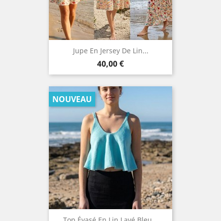
Jupe En Jersey De Lin...
Prix
40,00 €
NOUVEAU
Top Évasé En Lin Lavé Bleu...