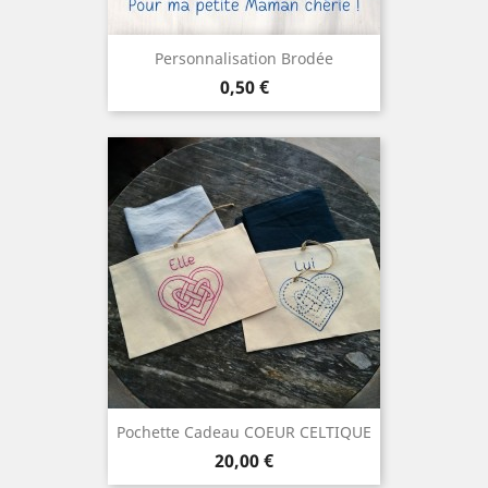
Personnalisation Brodée
Prix
0,50 €
Pochette Cadeau COEUR CELTIQUE
Prix
20,00 €