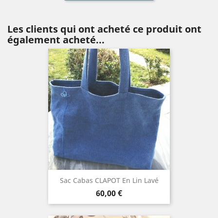
Les clients qui ont acheté ce produit ont
également acheté...
Sac Cabas CLAPOT En Lin Lavé
Prix
60,00 €