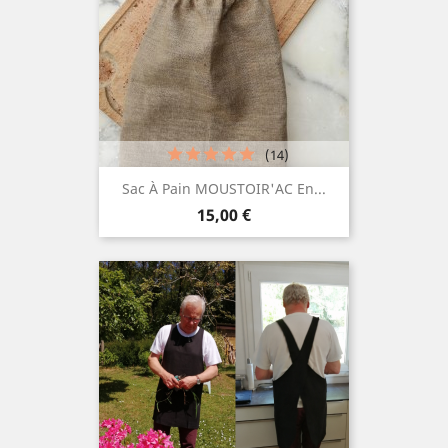
(14)
Sac À Pain MOUSTOIR'AC En...
Prix
15,00 €