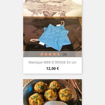
(9)
Manique MER D'IROISE En Lin
Prix
12,00 €