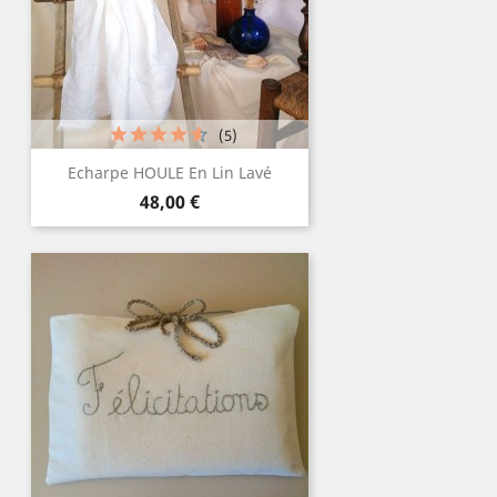
(5)
Echarpe HOULE En Lin Lavé
Prix
48,00 €