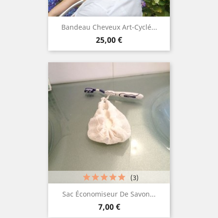
Bandeau Cheveux Art-Cyclé...
Prix
25,00 €
(3)
Sac Économiseur De Savon...
Prix
7,00 €