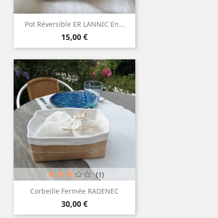
Pot Réversible ER LANNIC En...
Prix
15,00 €
(1)
Corbeille Fermée RADENEC
Prix
30,00 €