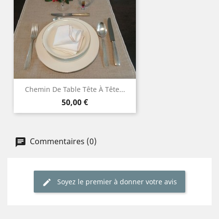
Chemin De Table Tête À Tête...
Prix
50,00 €
Commentaires (0)
Soyez le premier à donner votre avis