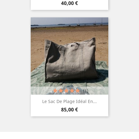
Prix
40,00 €
(1)
Le Sac De Plage Idéal En...
Prix
85,00 €