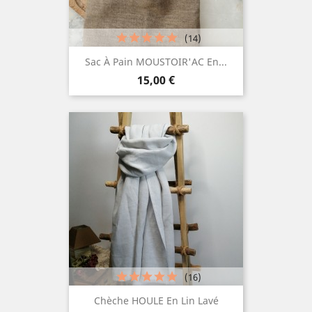
(14)
Sac À Pain MOUSTOIR'AC En...
Prix
15,00 €
(16)
Chèche HOULE En Lin Lavé