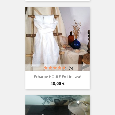
(5)
Echarpe HOULE En Lin Lavé
Prix
48,00 €