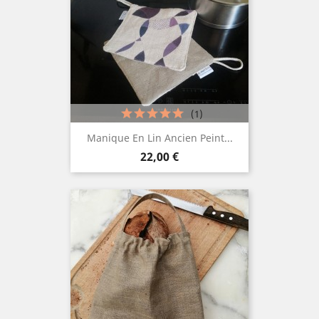
(1)
Manique En Lin Ancien Peint...
Prix
22,00 €