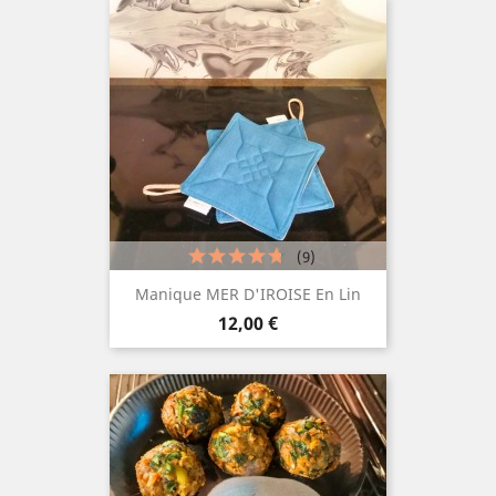
(9)
Manique MER D'IROISE En Lin
Prix
12,00 €