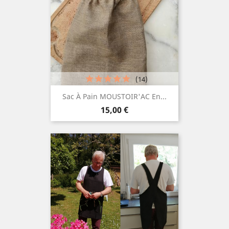
(14)
Sac À Pain MOUSTOIR'AC En...
Prix
15,00 €