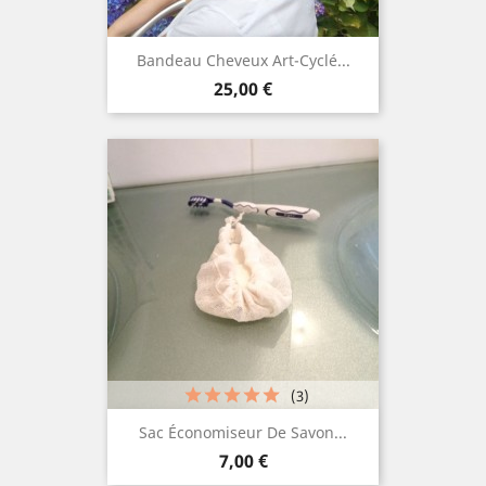
Bandeau Cheveux Art-Cyclé...
Prix
25,00 €
(3)
Sac Économiseur De Savon...
Prix
7,00 €