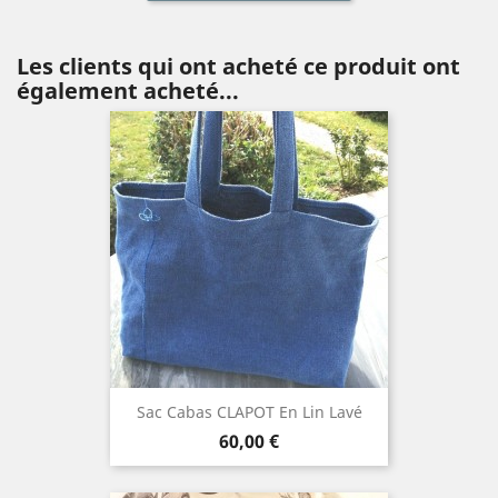
Les clients qui ont acheté ce produit ont
également acheté...
Sac Cabas CLAPOT En Lin Lavé
Prix
60,00 €