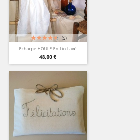
(5)
Echarpe HOULE En Lin Lavé
Prix
48,00 €