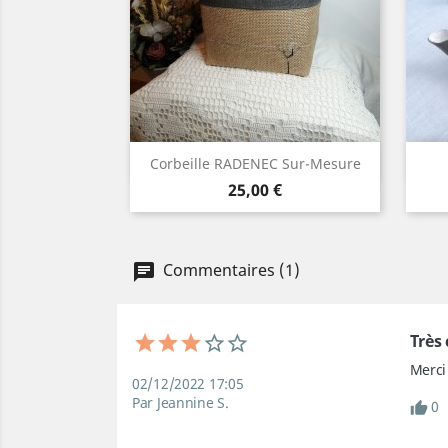
Aperçu rapide

Corbeille RADENEC Sur-Mesure
Prix
Blanc
Lin
Gris
25,00 €
naturel
moyen
Commentaires (1)
Très
Merci 
02/12/2022 17:05
Par Jeannine S.
0