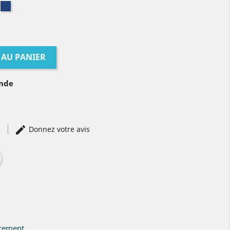
is
Bleu
ncé
foncé
 AU PANIER
ande
)
Donnez votre avis
irement