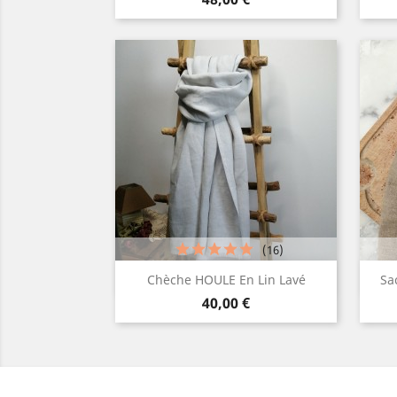
naturel
clair
moyen
(16)
Aperçu rapide

Chèche HOULE En Lin Lavé
Sa
Prix
Blanc
Lin
Gris
Gris
40,00 €
naturel
clair
moyen