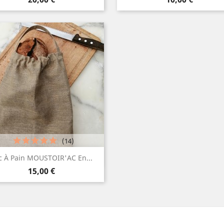
naturel
clair
moyen
(14)
Aperçu rapide

c À Pain MOUSTOIR'AC En...
Prix
15,00 €