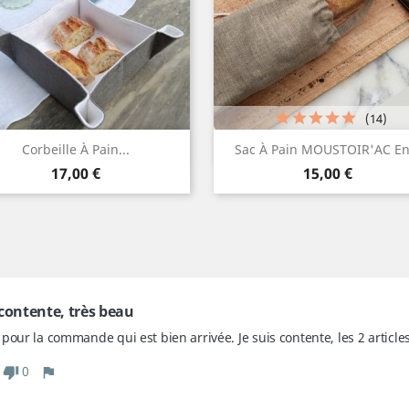
(14)
Aperçu rapide
Aperçu rapide


Corbeille À Pain...
Sac À Pain MOUSTOIR'AC En.
Prix
Prix
Blanc
Blanc
Lin
Lin
Gris
17,00 €
15,00 €
+1
naturel
naturel
moyen
 contente, très beau
pour la commande qui est bien arrivée. Je suis contente, les 2 article
0