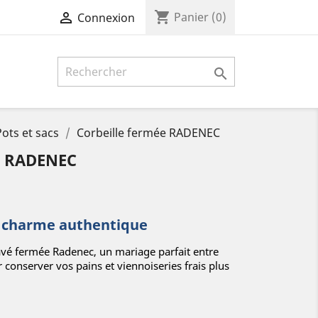
shopping_cart

Panier
(0)
Connexion

Pots et sacs
Corbeille fermée RADENEC
E RADENEC
, charme authentique
lavé fermée Radenec, un mariage parfait entre
r conserver vos pains et viennoiseries frais plus