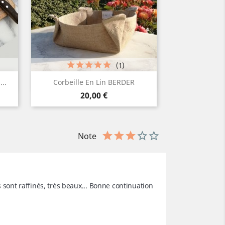
(1)
Aperçu rapide

..
Corbeille En Lin BERDER
Prix
20,00 €
Note
s sont raffinés, très beaux... Bonne continuation