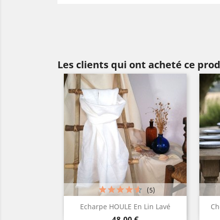
Les clients qui ont acheté ce pro
(5)
Aperçu rapide

Echarpe HOULE En Lin Lavé
Ch
Prix
Blanc
Lin
Gris
Gris
48,00 €