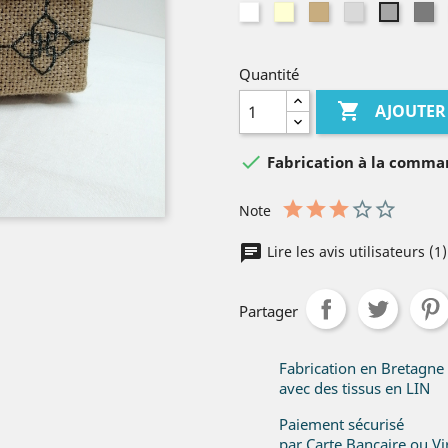
Blanc
Ivoire
Lin
Gris
Gr
Gris
naturel
clair
fo
moyen
Quantité

AJOUTER

Fabrication à la comm
Note
Lire les avis utilisateurs (1
Partager
Fabrication en Bretagne
avec des tissus en LIN
Paiement sécurisé
par Carte Bancaire ou V