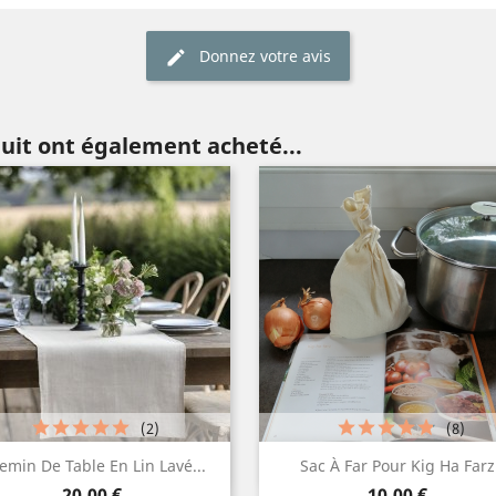
Donnez votre avis
duit ont également acheté...
(2)
(8)
Aperçu rapide
Aperçu rapide


emin De Table En Lin Lavé...
Sac À Far Pour Kig Ha Farz
Prix
Prix
Blanc
Lin
Gris
Gris
20,00 €
10,00 €