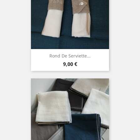
Rond De Serviette...
Prix
9,00 €