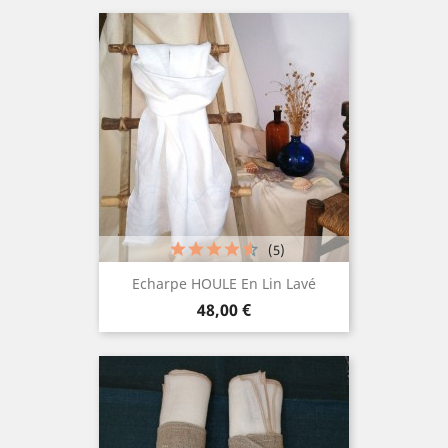
(5)
Echarpe HOULE En Lin Lavé
Prix
48,00 €