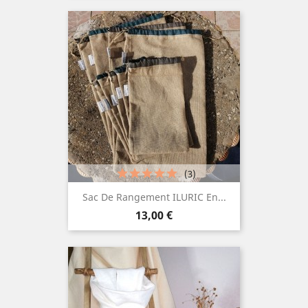
(3)
Sac De Rangement ILURIC En...
Prix
13,00 €