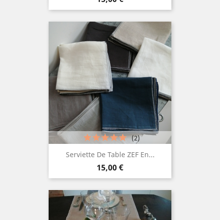
(2)
Serviette De Table ZEF En...
Prix
15,00 €