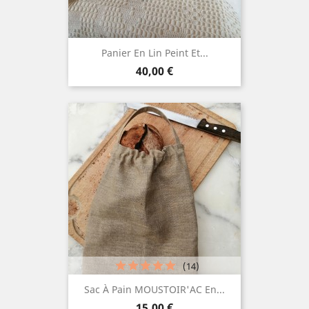
Panier En Lin Peint Et...
Prix
40,00 €
(14)
Sac À Pain MOUSTOIR'AC En...
Prix
15,00 €