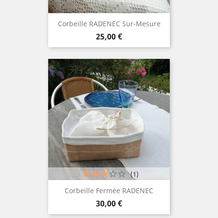
Corbeille RADENEC Sur-Mesure
Prix
25,00 €
(1)
Corbeille Fermée RADENEC
Prix
30,00 €