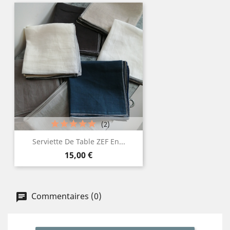
(2)
Serviette De Table ZEF En...
Prix
15,00 €
Commentaires (0)