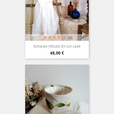
(5)
Echarpe HOULE En Lin Lavé
Prix
48,00 €