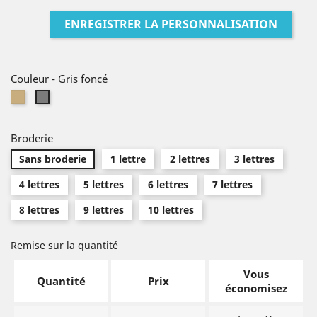
ENREGISTRER LA PERSONNALISATION
Couleur
-
Gris foncé
Lin
Gris
naturel
foncé
Broderie
Sans broderie
1 lettre
2 lettres
3 lettres
4 lettres
5 lettres
6 lettres
7 lettres
8 lettres
9 lettres
10 lettres
Remise sur la quantité
Vous
Quantité
Prix
économisez