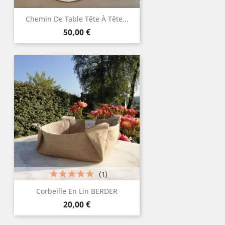
Chemin De Table Tête À Tête...
Prix
50,00 €
(1)
Corbeille En Lin BERDER
Prix
20,00 €