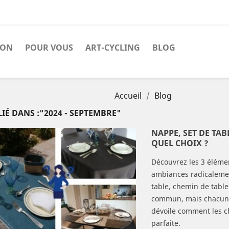
SON
POUR VOUS
ART-CYCLING
BLOG
Accueil
Blog
IÉ DANS :"2024 - SEPTEMBRE"
NAPPE, SET DE TAB
QUEL CHOIX ?
Découvrez les 3 élémen
ambiances radicalemen
table, chemin de table 
commun, mais chacun of
dévoile comment les ch
parfaite.