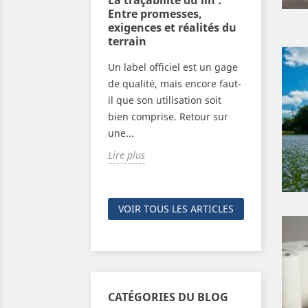
l à votre table :
La traçabilité du lin :
Vêtemen
e secret d’un
Entre promesses,
être : l
ours frais
exigences et réalités du
et de l'
terrain
le secret ancestral
Fermez le
Un label officiel est un gage
ers : l'utilisation
et si s'h
de qualité, mais encore faut-
e de lin. Apprenez
éloge à l
il que son utilisation soit
 lin est le...
Découvr
bien comprise. Retour sur
plante de
une...
Lire plus
Lire plus
VOIR TOUS LES ARTICLES
CATÉGORIES DU BLOG