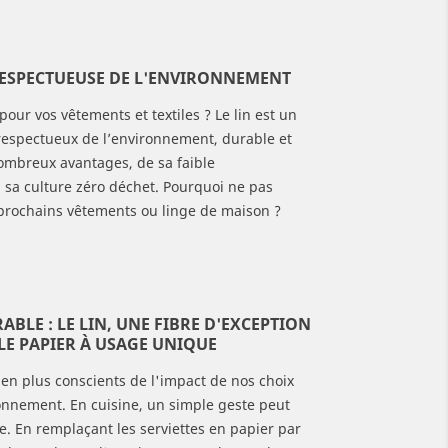
adoxe du lin
Le froissé du lin : Faut-il
Le pri
s : Pourquoi l'or
vraiment le repasser ?
l'arti
us file-t-il entre
inves
Marre de vous battre contre
gts ?
une s
 RESPECTUEUSE DE L'ENVIRONNEMENT
les plis de vos draps ou de
ce est la championne
On se 
vos vêtements ? Et si le
 pour vos vêtements et textiles ? Le lin est un
e du lin, mais pour
Compre
froissé du lin était en fait sa
respectueux de l’environnement, durable et
trice artisanale,
créatio
plus...
nombreux avantages, de sa faible
visionner localement
plonge
Lire plus
sa culture zéro déchet. Pourquoi ne pas
de...
s prochains vêtements ou linge de maison ?
Lire pl
ABLE : LE LIN, UNE FIBRE D'EXCEPTION
E PAPIER À USAGE UNIQUE
n plus conscients de l'impact de nos choix
ronnement. En cuisine, un simple geste peut
ce. En remplaçant les serviettes en papier par