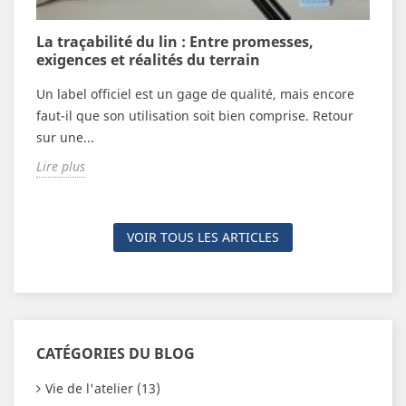
n
La traçabilité du lin : Entre promesses,
V
exigences et réalités du terrain
c
Un label officiel est un gage de qualité, mais encore
F
n
faut-il que son utilisation soit bien comprise. Retour
é
sur une...
n
Lire plus
L
VOIR TOUS LES ARTICLES
CATÉGORIES DU BLOG
Vie de l'atelier (13)