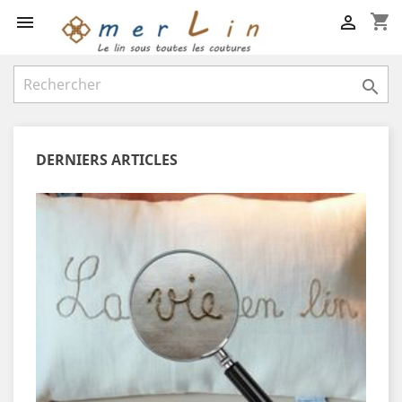
shopping_cart



DERNIERS ARTICLES