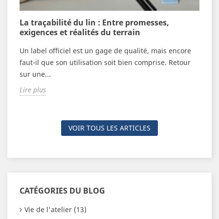
n
La traçabilité du lin : Entre promesses,
V
exigences et réalités du terrain
c
Un label officiel est un gage de qualité, mais encore
F
n
faut-il que son utilisation soit bien comprise. Retour
é
sur une...
n
Lire plus
L
VOIR TOUS LES ARTICLES
CATÉGORIES DU BLOG
Vie de l'atelier (13)