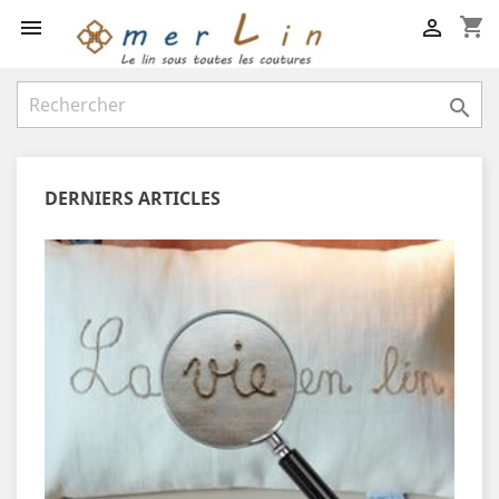
shopping_cart



DERNIERS ARTICLES