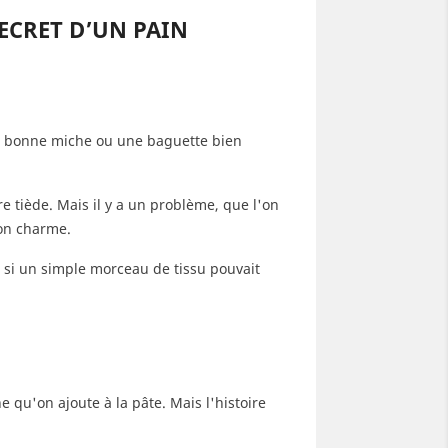
adoxe du lin
Le froissé du lin : Faut-il
Le pri
SECRET D’UN PAIN
s : Pourquoi l'or
vraiment le repasser ?
l'arti
us file-t-il entre
inves
Marre de vous battre contre
gts ?
une s
les plis de vos draps ou de
ce est la championne
On se 
vos vêtements ? Et si le
ne bonne miche ou une baguette bien
e du lin, mais pour
Compre
froissé du lin était en fait sa
trice artisanale,
créatio
plus...
visionner localement
plonge
 tiède. Mais il y a un problème, que l'on
Lire plus
de...
son charme.
Lire pl
t si un simple morceau de tissu pouvait
e qu'on ajoute à la pâte. Mais l'histoire