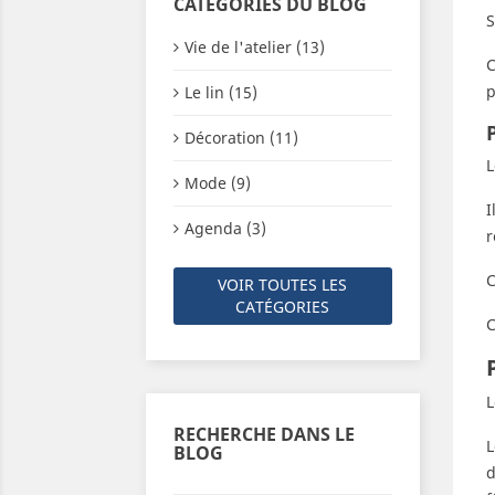
CATÉGORIES DU BLOG
S
Vie de l'atelier (13)
C
p
Le lin (15)
Décoration (11)
L
Mode (9)
I
Agenda (3)
r
C
VOIR TOUTES LES
CATÉGORIES
C
L
RECHERCHE DANS LE
L
BLOG
d