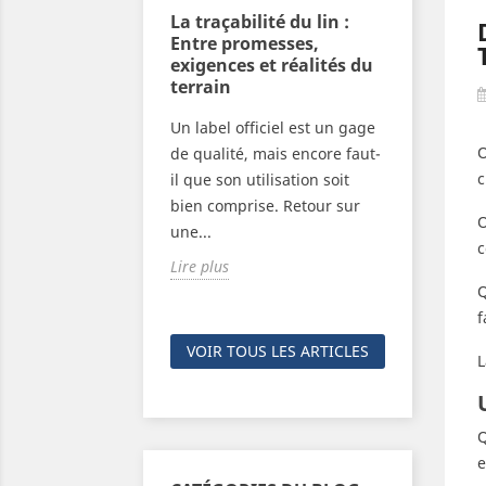
l à votre table :
La traçabilité du lin :
Vêtemen
e secret d’un
Entre promesses,
être : l
ours frais
exigences et réalités du
et de l'
terrain
le secret ancestral
Fermez le
Un label officiel est un gage
ers : l'utilisation
et si s'h
O
de qualité, mais encore faut-
e de lin. Apprenez
éloge à l
c
il que son utilisation soit
 lin est le...
Découvr
bien comprise. Retour sur
plante de
O
une...
Lire plus
c
Lire plus
Q
f
VOIR TOUS LES ARTICLES
L
Q
e