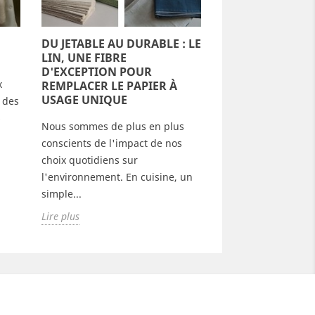
DU JETABLE AU DURABLE : LE
LE LIN : CULTUR
LIN, UNE FIBRE
RESPECTUEUSE 
D'EXCEPTION POUR
L'ENVIRONNEM
x
REMPLACER LE PAPIER À
Pourquoi choisir le 
USAGE UNIQUE
s des
vêtements et textile
s
Nous sommes de plus en plus
un matériau écolog
conscients de l'impact de nos
respectueux de...
choix quotidiens sur
Lire plus
l'environnement. En cuisine, un
simple...
Lire plus