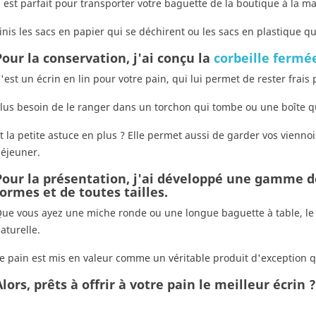
l est parfait pour transporter votre baguette de la boutique à la m
inis les sacs en papier qui se déchirent ou les sacs en plastique qu
Pour la conservation, j'ai conçu la
corbeille fermé
'est un écrin en lin pour votre pain, qui lui permet de rester frais
lus besoin de le ranger dans un torchon qui tombe ou une boîte qui l
t la petite astuce en plus ? Elle permet aussi de garder vos viennoi
éjeuner.
Pour la présentation, j'ai développé une gamme 
formes et de toutes tailles.
ue vous ayez une miche ronde ou une longue baguette à table, le
aturelle.
e pain est mis en valeur comme un véritable produit d'exception qu'
lors, prêts à offrir à votre pain le meilleur écrin ?