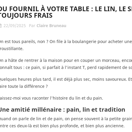
t en lin et bien-
Locminé, le 6 juin : Plus
Le par
DU FOURNIL À VOTRE TABLE : LE LIN, LE 
e refuge du corps
qu’un marché de
françai
TOUJOURS FRAIS
esprit
créateurs, une
bleu no
célébration du geste et
les doi
22/09/2025
Par
Claire Bruneau
s yeux, respirez...
de la matière
La Fran
abiller devenait un
Le 6 juin prochain, rejoignez-
n est tous pareils, non ? On file à la boulangerie pour acheter u
du mond
a lenteur ?
nous place du Rond-Point de
roustillante.
une créa
ez comment une
la République à Locminé
s'appro
 nos...
n a hâte de rentrer à la maison pour en couper un morceau, encore
pour une grande fête de
relève...
onnaît tous : ce pain, si parfait à l'instant T, perd rapidement de 
l'artisanat...
Lire plus
Lire plus
uelques heures plus tard, il est déjà plus sec, moins savoureux. E
aire toute la différence ?
aissez-moi vous raconter l'histoire du lin et du pain.
Une amitié millénaire : pain, lin et tradition
uand on parle de lin et de pain, on pense souvent à la petite grain
ntre ces deux-là est bien plus profonde, et bien plus ancienne.