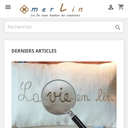
shopping_cart



DERNIERS ARTICLES