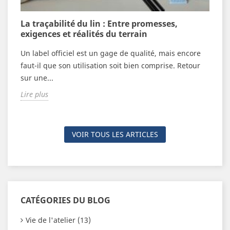
n
La traçabilité du lin : Entre promesses,
V
exigences et réalités du terrain
c
Un label officiel est un gage de qualité, mais encore
F
n
faut-il que son utilisation soit bien comprise. Retour
é
sur une...
n
Lire plus
L
VOIR TOUS LES ARTICLES
CATÉGORIES DU BLOG
Vie de l'atelier (13)