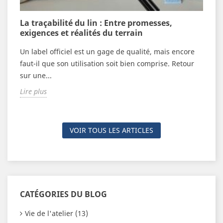
n
La traçabilité du lin : Entre promesses,
V
exigences et réalités du terrain
c
Un label officiel est un gage de qualité, mais encore
F
n
faut-il que son utilisation soit bien comprise. Retour
é
sur une...
n
Lire plus
L
VOIR TOUS LES ARTICLES
CATÉGORIES DU BLOG
Vie de l'atelier (13)