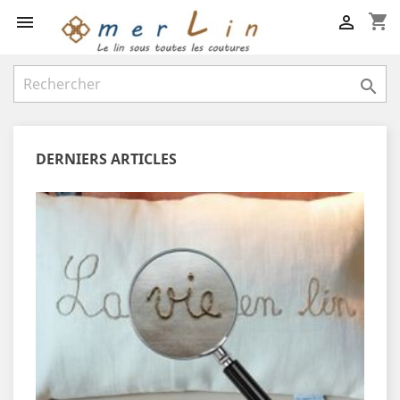
shopping_cart



DERNIERS ARTICLES