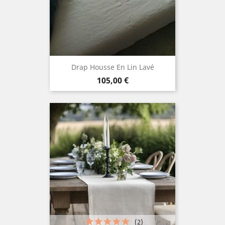
Drap Housse En Lin Lavé
Prix
105,00 €
(2)