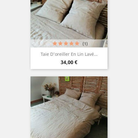
(1)
Taie D'oreiller En Lin Lavé...
Prix
34,00 €