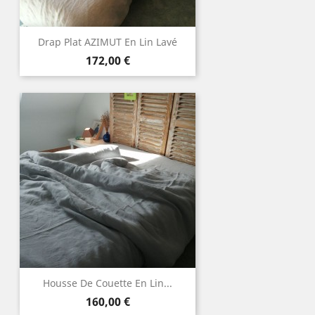
Drap Plat AZIMUT En Lin Lavé
Prix
172,00 €
Housse De Couette En Lin...
Prix
160,00 €