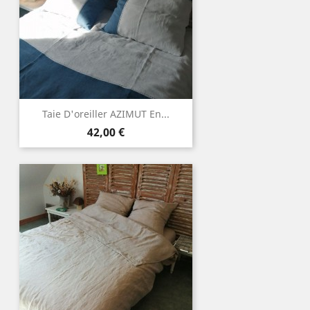
Taie D'oreiller AZIMUT En...
Prix
42,00 €