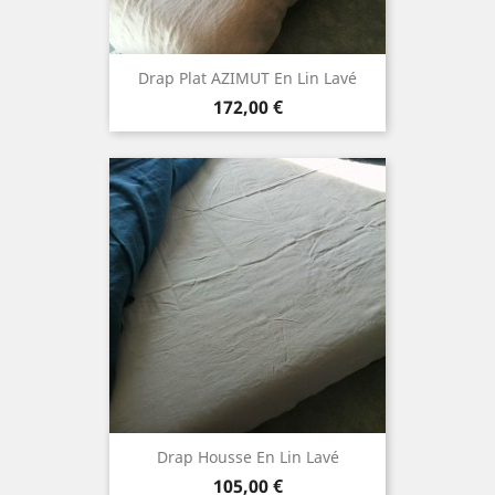
Drap Plat AZIMUT En Lin Lavé
Prix
172,00 €
Drap Housse En Lin Lavé
Prix
105,00 €