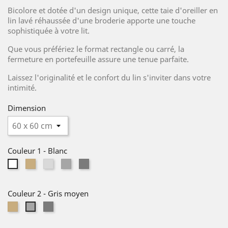
Bicolore et dotée d'un design unique, cette taie d'oreiller en
lin lavé réhaussée d'une broderie apporte une touche
sophistiquée à votre lit.
Que vous préfériez le format rectangle ou carré, la
fermeture en portefeuille assure une tenue parfaite.
Laissez l'originalité et le confort du lin s'inviter dans votre
intimité.
Dimension
Couleur 1
-
Blanc
Lin
Gris
Gris
Gris
Blanc
naturel
clair
moyen
foncé
Couleur 2
-
Gris moyen
Lin
Gris
Gris
naturel
foncé
moyen