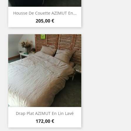
Housse De Couette AZIMUT En...
Prix
205,00 €
Drap Plat AZIMUT En Lin Lavé
Prix
172,00 €