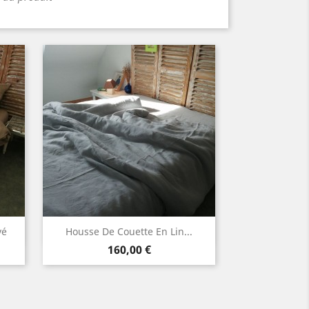
Aperçu rapide

vé
Housse De Couette En Lin...
Prix
Blanc
Lin
Gris
Gris
160,00 €
en
naturel
clair
moyen