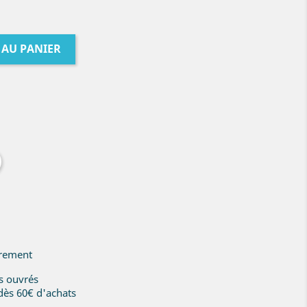
 AU PANIER
irement
rs ouvrés
 dès 60€ d'achats