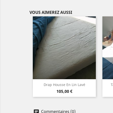
VOUS AIMEREZ AUSSI
Aperçu rapide

Drap Housse En Lin Lavé
T
Prix
Blanc
Lin
Gris
Gris
105,00 €
naturel
clair
moyen
Commentaires (0)