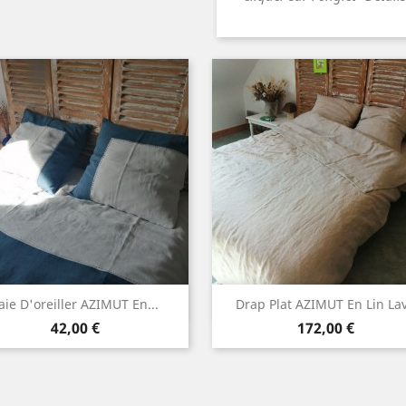
Aperçu rapide
Aperçu rapide


aie D'oreiller AZIMUT En...
Drap Plat AZIMUT En Lin La
Prix
Prix
Blanc
Blanc
Lin
Lin
Gris
Blanc
Lin
Gris
Gris
42,00 €
172,00 €
+6
naturel
naturel
clair
naturel
clair
moy