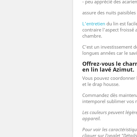
- peu apprécié des acarie
assure des nuits paisibles
L'entretien
du lin est faci
contraire l'aspect froiss
chambre.
C'est un investissement d
longues années car le savie
Offrez-vous le char
en lin lavé Azimut.
Vous pouvez coordonner la
et le drap housse.
Commandez dès maintenan
intemporel sublimer vos n
Les couleurs peuvent légère
appareil.
Pour voir les caractéristiq
cliquer sur l'onglet "Détail