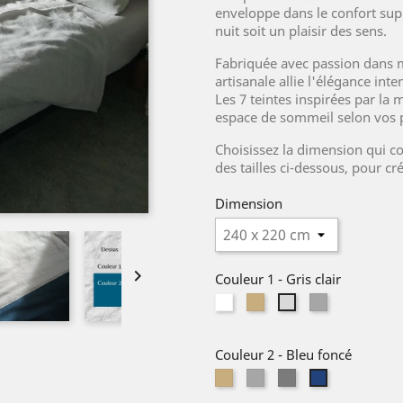
enveloppe dans le confort sup
nuit soit un plaisir des sens.
Fabriquée avec passion dans m
artisanale allie l'élégance int
Les 7 teintes inspirées par la
espace de sommeil selon vos 
Choisissez la dimension qui co
des tailles ci-dessous, pour cr
Dimension

Couleur 1
-
Gris clair
Blanc
Lin
Gris
Gris
naturel
moyen
clair
Couleur 2
-
Bleu foncé
Lin
Gris
Gris
Bleu
naturel
moyen
foncé
foncé