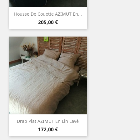
Housse De Couette AZIMUT En...
Prix
205,00 €
Drap Plat AZIMUT En Lin Lavé
Prix
172,00 €