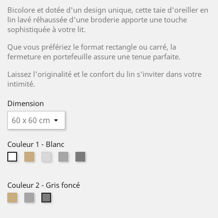
Bicolore et dotée d'un design unique, cette taie d'oreiller en
lin lavé réhaussée d'une broderie apporte une touche
sophistiquée à votre lit.
Que vous préfériez le format rectangle ou carré, la
fermeture en portefeuille assure une tenue parfaite.
Laissez l'originalité et le confort du lin s'inviter dans votre
intimité.
Dimension
Couleur 1
-
Blanc
Lin
Gris
Gris
Gris
Blanc
naturel
clair
moyen
foncé
Couleur 2
-
Gris foncé
Lin
Gris
Gris
naturel
moyen
foncé