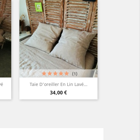
(1)
Aperçu rapide

vé
Taie D'oreiller En Lin Lavé...
Prix
Blanc
Lin
Gris
Gris
34,00 €
en
naturel
clair
moyen