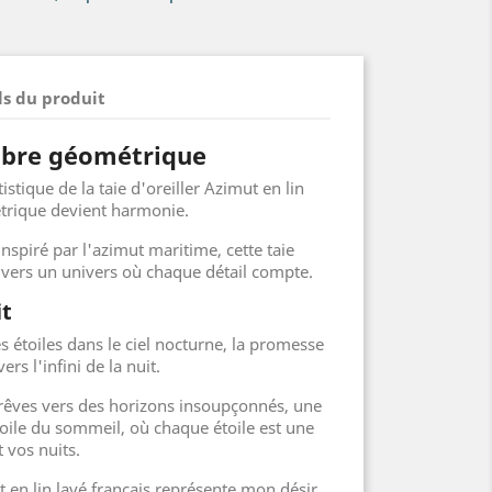
ls du produit
libre géométrique
stique de la taie d'oreiller Azimut en lin
étrique devient harmonie.
nspiré par l'azimut maritime, cette taie
e vers un univers où chaque détail compte.
it
s étoiles dans le ciel nocturne, la promesse
rs l'infini de la nuit.
s rêves vers des horizons insoupçonnés, une
 toile du sommeil, où chaque étoile est une
 vos nuits.
ut en lin lavé français représente mon désir