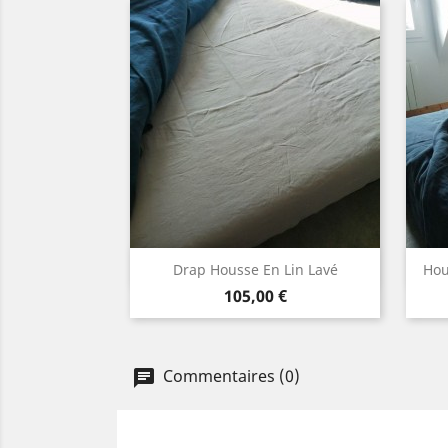
Aperçu rapide

Drap Housse En Lin Lavé
Hou
Prix
Blanc
Lin
Gris
Gris
105,00 €
naturel
clair
moyen
Commentaires (0)