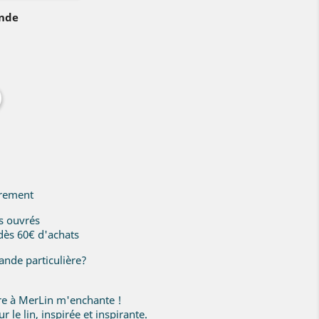
ande
irement
rs ouvrés
 dès 60€ d'achats
nde particulière?
ire à MerLin m'enchante !
r le lin, inspirée et inspirante.