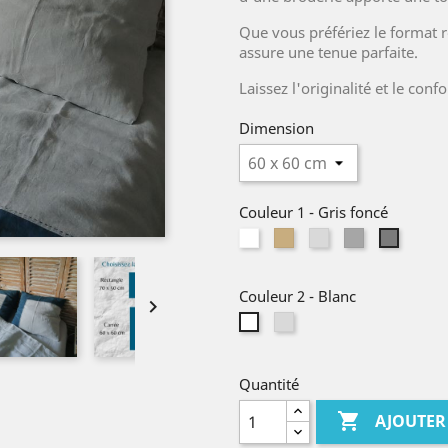
Que vous préfériez le format r
assure une tenue parfaite.
Laissez l'originalité et le confo
Dimension
Couleur 1
-
Gris foncé
Blanc
Lin
Gris
Gris
Gris
naturel
clair
moyen
foncé
Couleur 2
-
Blanc

Gris
Blanc
clair
Quantité

AJOUTER