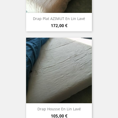
Drap Plat AZIMUT En Lin Lavé
Prix
172,00 €
Drap Housse En Lin Lavé
Prix
105,00 €