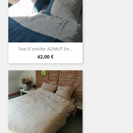
Taie D'oreiller AZIMUT En...
Prix
42,00 €