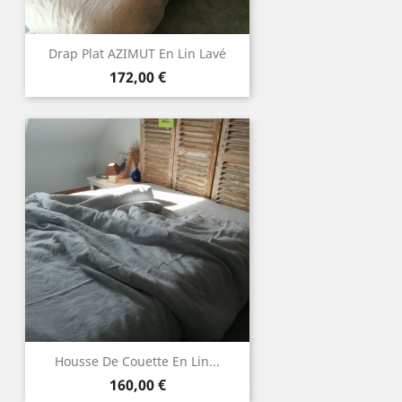
Drap Plat AZIMUT En Lin Lavé
Prix
172,00 €
Housse De Couette En Lin...
Prix
160,00 €