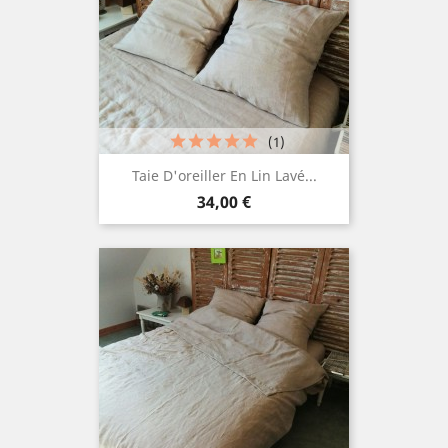
(1)
Taie D'oreiller En Lin Lavé...
Prix
34,00 €