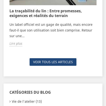
n
La traçabilité du lin : Entre promesses,
V
exigences et réalités du terrain
c
Un label officiel est un gage de qualité, mais encore
F
n
faut-il que son utilisation soit bien comprise. Retour
é
sur une...
n
Lire plus
L
VOIR TOUS LES ARTICLES
CATÉGORIES DU BLOG
Vie de l'atelier (13)