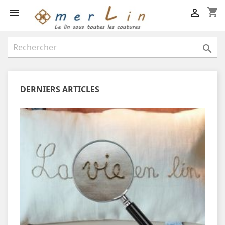
shopping_cart



DERNIERS ARTICLES