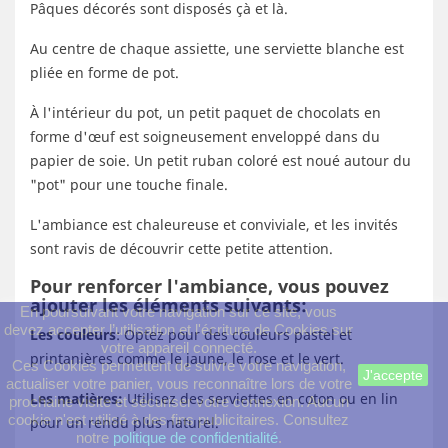
Pâques décorés sont disposés çà et là.
Au centre de chaque assiette, une serviette blanche est
pliée en forme de pot.
À l'intérieur du pot, un petit paquet de chocolats en
forme d'œuf est soigneusement enveloppé dans du
papier de soie. Un petit ruban coloré est noué autour du
"pot" pour une touche finale.
L'ambiance est chaleureuse et conviviale, et les invités
sont ravis de découvrir cette petite attention.
Pour renforcer l'ambiance, vous pouvez
ajouter les éléments suivants:
En poursuivant votre navigation sur ce site, vous
devez accepter l’utilisation et l'écriture de Cookies sur
Les couleurs
: Optez pour des couleurs pastel et
votre appareil connecté.
printanières comme le jaune, le rose et le vert.
Ces Cookies permettent de suivre votre navigation,
J'accepte
actualiser votre panier, vous reconnaître lors de votre
Les matières:
Utilisez des serviettes en coton ou en lin
prochaine visite et sécuriser votre connexion. Aucun
cookie n'est utilisé à des fins publicitaires. Consultez
pour un rendu plus naturel.
notre
politique de confidentialité
.