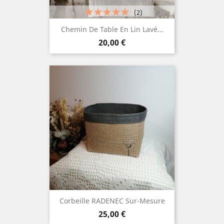
(2)
Chemin De Table En Lin Lavé...
Prix
20,00 €
Corbeille RADENEC Sur-Mesure
Prix
25,00 €