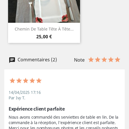
Chemin De Table Tête À Tête...
Prix
25,00 €
Commentaires (2)
Note
14/04/2025 17:16
Par Ivy T.
Expérience client parfaite
Nous avons commandé des serviettes de table en lin. De la 
commande à la réception, l'expérience client est parfaite. 
Merci pour les nombreuses photos et les conseils présents 