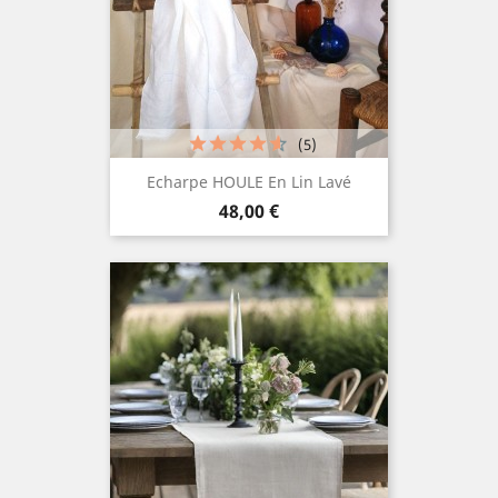
(5)
Echarpe HOULE En Lin Lavé
Prix
48,00 €