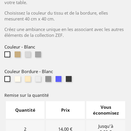
votre table.
Choisissez la couleur du tissu et de la bordure, elles
mesurent 40 cm x 40 cm.
Créez une ambiance unique en les associant avec les autres
éléments de la collection ZEF.
Couleur
-
Blanc
Lin
Gris
Gris
Blanc
naturel
clair
moyen
Couleur Bordure
-
Blanc
Ivoire
Beige
Gris
Gris
Bleu
Noir
Blanc
argenté
foncé
Remise sur la quantité
Vous
Quantité
Prix
économisez
Jusqu'à
2
14,00 €