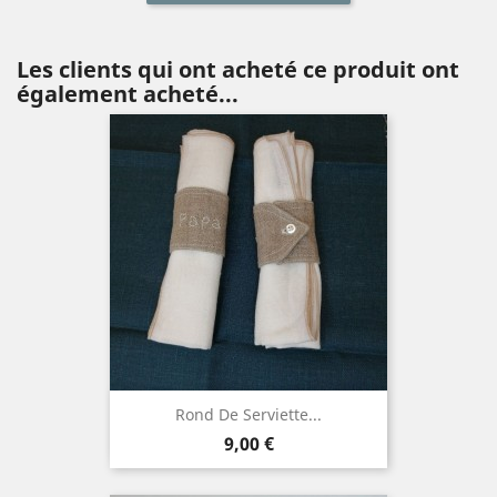
Les clients qui ont acheté ce produit ont
également acheté...
Rond De Serviette...
Prix
9,00 €