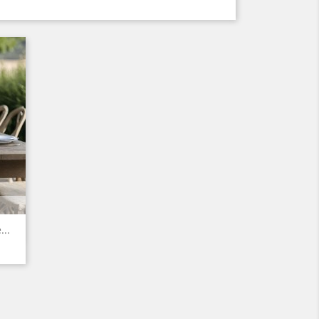
..
en