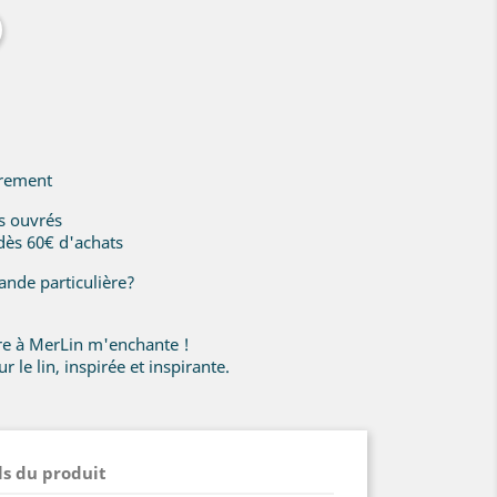
irement
rs ouvrés
 dès 60€ d'achats
nde particulière?
ire à MerLin m'enchante !
r le lin, inspirée et inspirante.
ls du produit