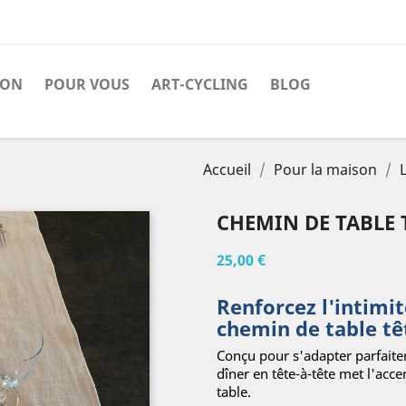
SON
POUR VOUS
ART-CYCLING
BLOG
Accueil
Pour la maison
CHEMIN DE TABLE T
25,00 €
Renforcez l'intimi
chemin de table têt
Conçu pour s'adapter parfaite
dîner en tête-à-tête met l'acc
table.