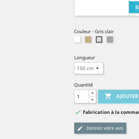
E
Couleur
-
Gris clair
Blanc
Lin
Gris
Gris
naturel
moyen
clair
Longueur
Quantité

AJOUTER

Fabrication à la comm
Donnez votre avis