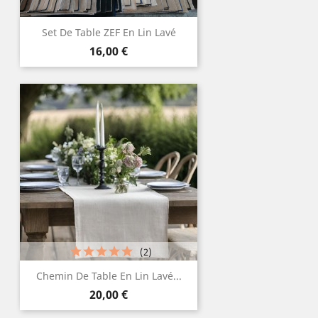
Set De Table ZEF En Lin Lavé
Prix
16,00 €
(2)
Chemin De Table En Lin Lavé...
Prix
20,00 €