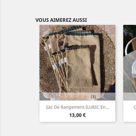
VOUS AIMEREZ AUSSI
(3)
Aperçu rapide

Sac De Rangement ILURIC En...
C
Prix
Gris
Bleu
13,00 €
moyen
canard