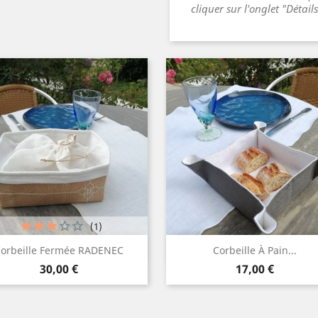
cliquer sur l'onglet "Détail
(1)
Aperçu rapide
Aperçu rapide


orbeille Fermée RADENEC
Corbeille À Pain...
Prix
Prix
Blanc
Ivoire
Lin
Gris
Gris
Blanc
Blanc
Lin
Lin
Gris
30,00 €
17,00 €
+2
+
naturel
clair
moyen
naturel
naturel
moy