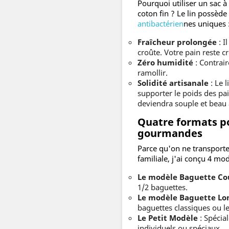
Pourquoi utiliser un sac à
coton fin ? Le lin possède
antibactérien
nes uniques 
Fraîcheur prolongée
: I
croûte. Votre pain reste c
Zéro humidité
: Contrair
ramollir.
Solidité artisanale
: Le l
supporter le poids des pai
deviendra souple et beau a
Quatre formats po
gourmandes
Parce qu'on ne transpor
familiale, j'ai conçu 4 mo
Le modèle Baguette Co
1/2 baguettes.
Le modèle Baguette Lo
baguettes classiques ou le
Le Petit Modèle
: Spécia
individuels ou spéciaux.