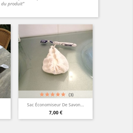
s du produit"
(3)
Aperçu rapide

Sac Économiseur De Savon...
Prix
Blanc
Ivoire
Lin
Gris
Gris
7,00 €
1
+2
en
naturel
clair
moyen