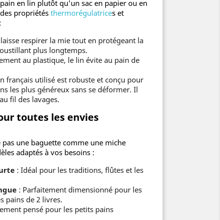
 pain en lin plutôt qu'un sac en papier ou en
 des propriétés
thermorégulatrice
s et
:
l laisse respirer la mie tout en protégeant la
roustillant plus longtemps.
ement au plastique, le lin évite au pain de
in français utilisé est robuste et conçu pour
ns les plus généreux sans se déformer. Il
u fil des lavages.
ur toutes les envies
te pas une baguette comme une miche
dèles adaptés à vos besoins :
urte
: Idéal pour les traditions, flûtes et les
ngue
: Parfaitement dimensionné pour les
s pains de 2 livres.
lement pensé pour les petits pains