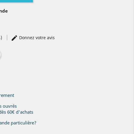
ande
4)
Donnez votre avis
irement
rs ouvrés
 dès 60€ d'achats
nde particulière?