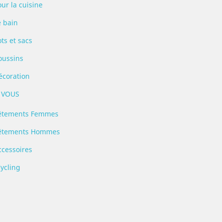
ur la cuisine
e bain
ts et sacs
oussins
écoration
 VOUS
êtements Femmes
êtements Hommes
ccessoires
Cycling