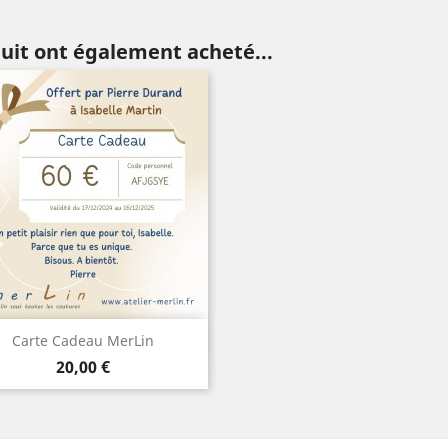
duit ont également acheté...
Aperçu rapide

Carte Cadeau MerLin
Prix
20,00 €