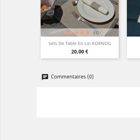
(1)
Aperçu rapide

Sets De Table En Lin KORNOG
Prix
Blanc
Lin
20,00 €
naturel
Commentaires (0)