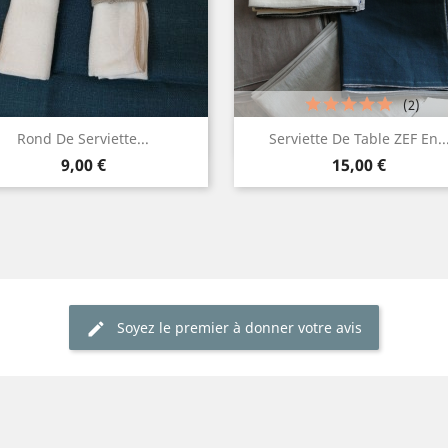
(2)
Aperçu rapide
Aperçu rapide


Rond De Serviette...
Serviette De Table ZEF En..
Prix
Prix
Lin
Gris
Blanc
Blanc
Ivoire
Beige
Gris
9,00 €
15,00 €
+
naturel
foncé
arg
Soyez le premier à donner votre avis