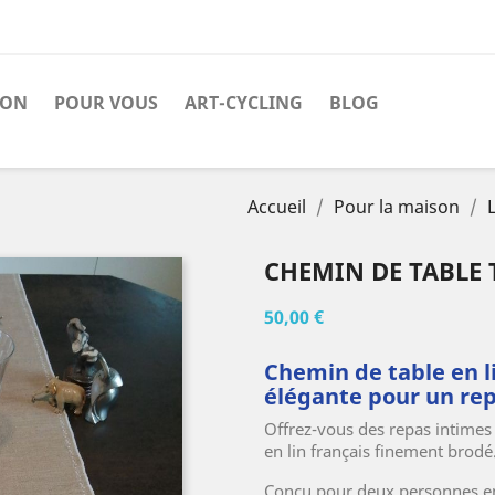
SON
POUR VOUS
ART-CYCLING
BLOG
Accueil
Pour la maison
CHEMIN DE TABLE T
50,00 €
Chemin de table en l
élégante pour un repa
Offrez-vous des repas intimes 
en lin français finement brodé
Conçu pour deux personnes en 