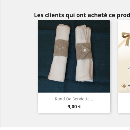
Les clients qui ont acheté ce pro
Aperçu rapide

Rond De Serviette...
Prix
Lin
Gris
9,00 €
naturel
foncé