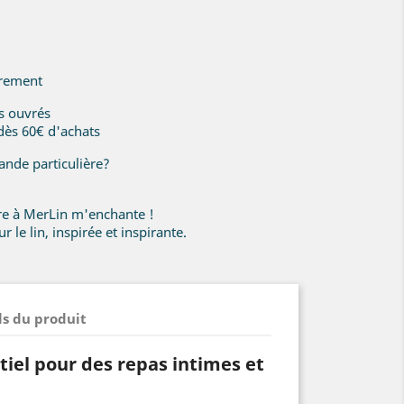
irement
rs ouvrés
 dès 60€ d'achats
nde particulière?
ire à MerLin m'enchante !
r le lin, inspirée et inspirante.
ls du produit
iel pour des repas intimes et