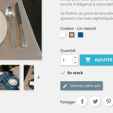
touche d'élégance à votre tabl
Sa finition au point de bourdon
ajoutent une note sophistiquée
Couleur
-
Lin naturel
Blanc
Bleu
Lin
canard
naturel
Quantité

AJOUTER

En stock

Donnez votre avis
Partager