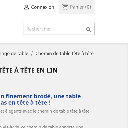
shopping_cart

Panier
(0)
Connexion

Linge de table
Chemin de table tête à tête
ÊTE À TÊTE EN LIN
in finement brodé, une table
s en tête à tête !
et élégants avec le chemin de table tête à tête
.
vis-à-vis, ce chemin de table apporte une