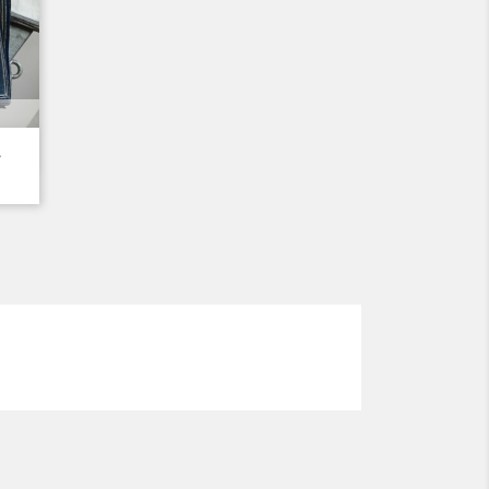
.
6
enté