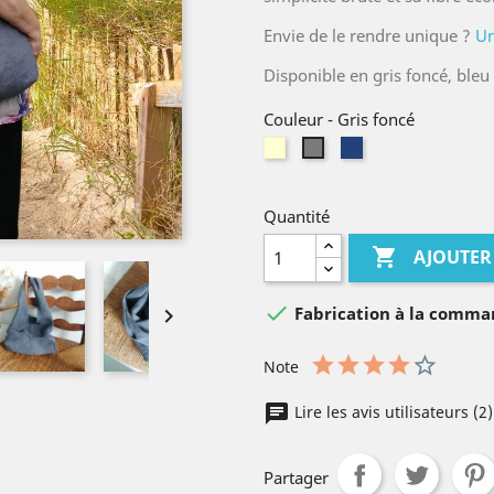
Envie de le rendre unique ?
Un
Disponible en gris foncé, bleu 
Couleur
-
Gris foncé
Ivoire
Bleu
Gris
foncé
foncé
Quantité

AJOUTER

Fabrication à la comm

Note
Lire les avis utilisateurs (2
Partager