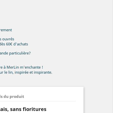
irement
rs ouvrés
 dès 60€ d'achats
nde particulière?
ire à MerLin m'enchante !
r le lin, inspirée et inspirante.
ls du produit
ais, sans fioritures