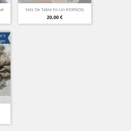
Aperçu rapide

vé
Sets De Table En Lin KORNOG
Prix
Blanc
Lin
20,00 €
naturel
2
en