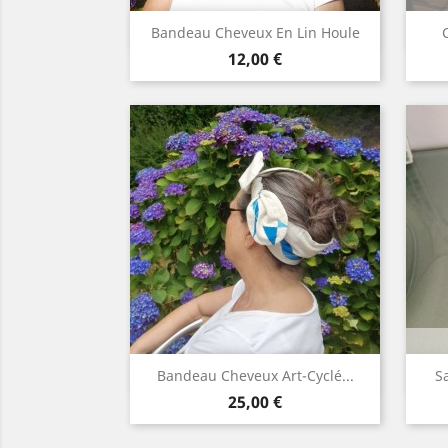
Aperçu rapide

Bandeau Cheveux En Lin Houle
Prix
Blanc
Ivoire
Lin
Gris
Gris
12,00 €
+2
naturel
clair
moyen
Aperçu rapide

Bandeau Cheveux Art-Cyclé...
S
Prix
Rose
Orange
Vert
Violet
Bleu
25,00 €