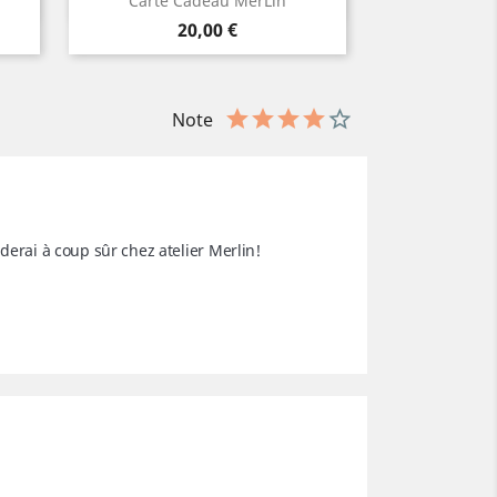

Carte Cadeau MerLin
Prix
20,00 €
Note
derai à coup sûr chez atelier Merlin! 