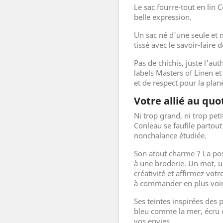
Le sac fourre-tout en lin C
belle expression.
Un sac né d'une seule et m
tissé avec le savoir-faire 
Pas de chichis, juste l'aut
labels Masters of Linen e
et de respect pour la plan
Votre allié au qu
Ni trop grand, ni trop peti
Conleau se faufile partout
nonchalance étudiée.
Son atout charme ? La pos
à une broderie. Un mot, un 
créativité et affirmez vot
à commander en plus voir
Ses teintes inspirées des
bleu comme la mer, écru 
vos envies.