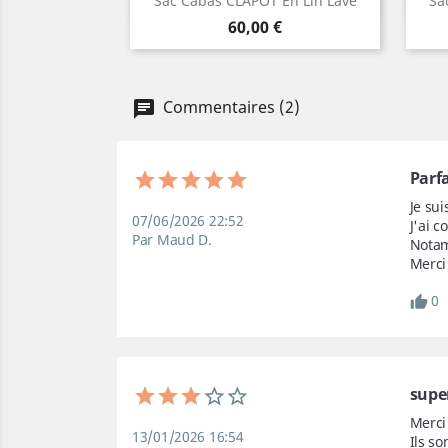

Sac Cabas CLAPOT En Lin Lavé
Sa
Prix
Lin
Bleu
60,00 €
naturel
foncé
Commentaires (2)
Parfa
Je sui
07/06/2026 22:52
J'ai c
Par Maud D.
Notam
Merci
0
super
Merci
13/01/2026 16:54