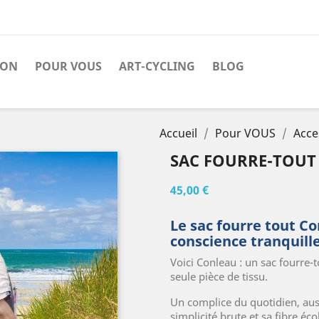
SON
POUR VOUS
ART-CYCLING
BLOG
Accueil
Pour VOUS
Acce
SAC FOURRE-TOUT
45,00 €
Le sac fourre tout Con
conscience tranquille
Voici Conleau : un sac fourre-t
seule pièce de tissu.
Un complice du quotidien, auss
simplicité brute et sa fibre éco