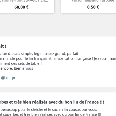


c Fourre-Tout SINAGOT En...
Personnalisation Brodée
Prix
Prix
60,00 €
0,50 €
it !
s fan du sac: simple, léger, assez grand, parfait !

ommandé pour le lin français et la fabrication française ! Je recomman
ment des sets de table !

 encore. Bien à vous
0
bes et très bien réalisés avec du bon lin de France !!!
 beaucoup pour le chèche et le sac en lin cousus par vous.
