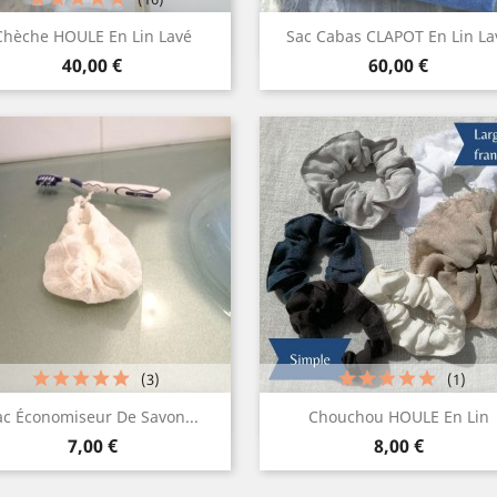
Aperçu rapide
Aperçu rapide


Chèche HOULE En Lin Lavé
Sac Cabas CLAPOT En Lin La
Prix
Prix
Blanc
Lin
Gris
Gris
Lin
Bleu
40,00 €
60,00 €
naturel
clair
moyen
naturel
foncé
(3)
(1)
Aperçu rapide
Aperçu rapide


ac Économiseur De Savon...
Chouchou HOULE En Lin
Prix
Prix
Blanc
Ivoire
Lin
Gris
Gris
Blanc
Ivoire
Lin
Gris
Gris
7,00 €
8,00 €
+2
+
naturel
clair
moyen
naturel
clair
moy