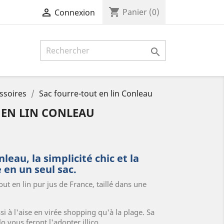
shopping_cart

Panier
(0)
Connexion

ssoires
Sac fourre-tout en lin Conleau
 EN LIN CONLEAU
leau, la simplicité chic et la
 en un seul sac.
out en lin pur jus de France, taillé dans une
i à l'aise en virée shopping qu'à la plage. Sa
lo vous feront l'adopter illico.