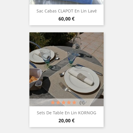
Sac Cabas CLAPOT En Lin Lavé
Prix
60,00 €
(1)
Sets De Table En Lin KORNOG
Prix
20,00 €