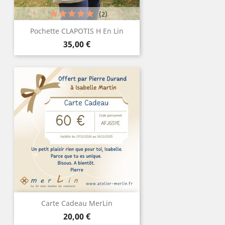
(2)
Pochette CLAPOTIS H En Lin
Prix
35,00 €
Carte Cadeau MerLin
Prix
20,00 €