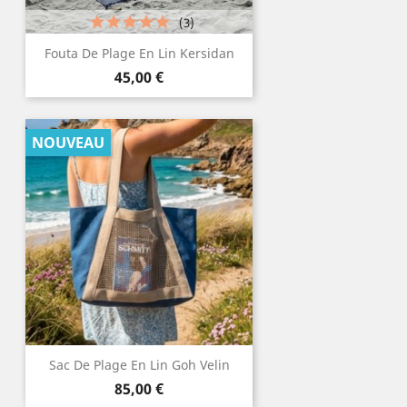
(3)
Fouta De Plage En Lin Kersidan
Prix
45,00 €
NOUVEAU
Sac De Plage En Lin Goh Velin
Prix
85,00 €