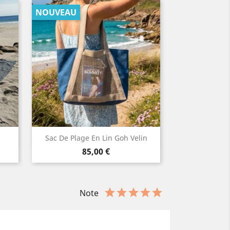
NOUVEAU
Aperçu rapide

Sac De Plage En Lin Goh Velin
Prix
85,00 €
Note