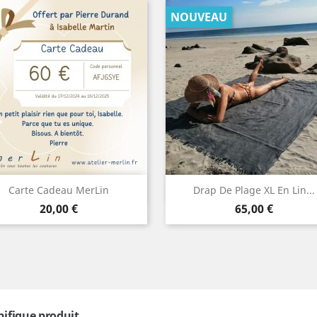
NOUVEAU
Aperçu rapide
Aperçu rapide


Carte Cadeau MerLin
Drap De Plage XL En Lin...
Prix
Prix
20,00 €
65,00 €
ifique produit