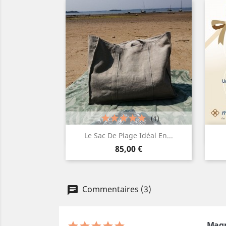
(1)
Aperçu rapide

Le Sac De Plage Idéal En...
Prix
85,00 €
Commentaires (3)
Magn