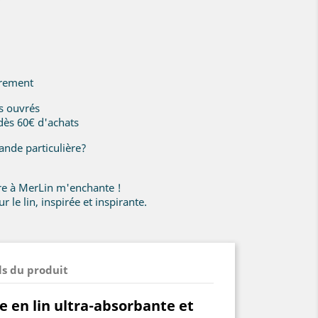
irement
rs ouvrés
 dès 60€ d'achats
nde particulière?
ire à MerLin m'enchante !
r le lin, inspirée et inspirante.
ls du produit
e en lin ultra-absorbante et