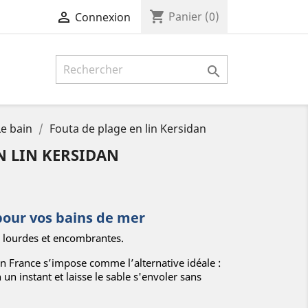
shopping_cart

Panier
(0)
Connexion

Le bain
Fouta de plage en lin Kersidan
N LIN KERSIDAN
pour vos bains de mer
s lourdes et encombrantes.
 en France s’impose comme l’alternative idéale :
n un instant et laisse le sable s'envoler sans