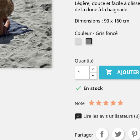
Légère, douce et facile à glis
de la dune à la baignade.
Dimensions : 90 x 160 cm
Couleur
-
Gris foncé
Gris
Gris
clair
foncé
Quantité

AJOUTER

En stock
Note
Lire les avis utilisateurs (3
Partager