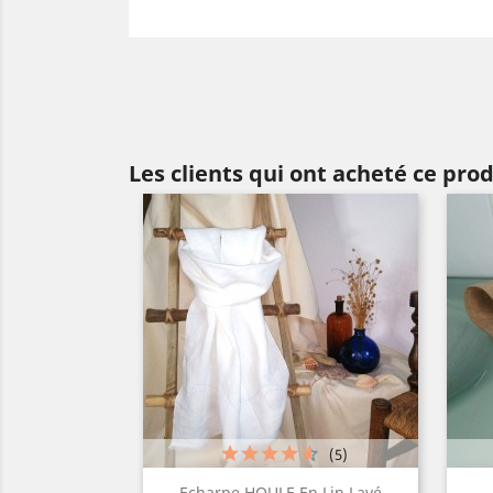
Les clients qui ont acheté ce pro
(5)
Aperçu rapide

Echarpe HOULE En Lin Lavé