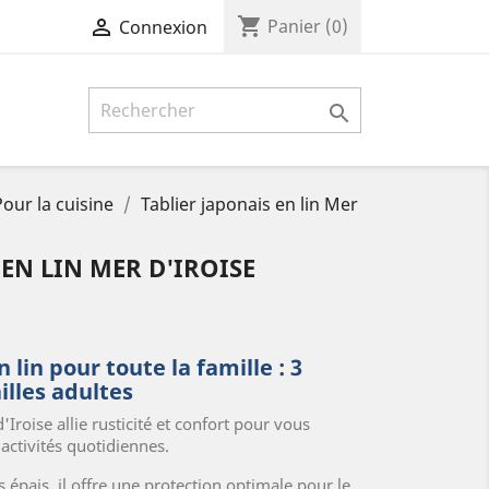
shopping_cart

Panier
(0)
Connexion

Pour la cuisine
Tablier japonais en lin Mer
 EN LIN MER D'IROISE
 lin pour toute la famille : 3
ailles adultes
'Iroise allie rusticité et confort pour vous
ctivités quotidiennes.
s épais, il offre une protection optimale pour le