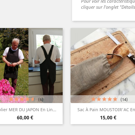
Pour voir les caractéristiq
cliquer sur l'onglet "Détail
(6)
(14)
Aperçu rapide
Aperçu rapide


lier MER DU JAPON En Lin...
Sac À Pain MOUSTOIR'AC En.
Prix
Prix
Craie
Gris
Bleu
Noir
60,00 €
15,00 €
foncé
roi