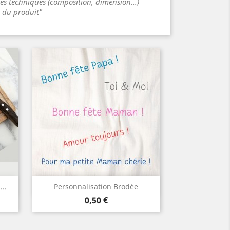
ues techniques (composition, dimension...)
s du produit"
Aperçu rapide

..
Personnalisation Brodée
Prix
0,50 €