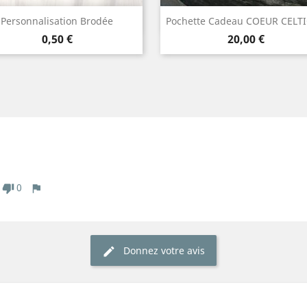
Aperçu rapide
Aperçu rapide


Personnalisation Brodée
Pochette Cadeau COEUR CELT
Prix
Prix
0,50 €
20,00 €
0
Donnez votre avis