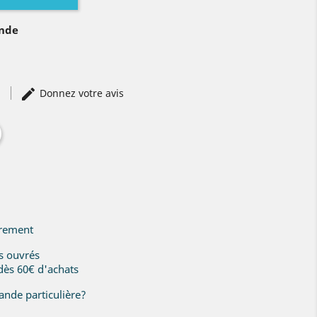
ande
)
Donnez votre avis
irement
rs ouvrés
 dès 60€ d'achats
nde particulière?