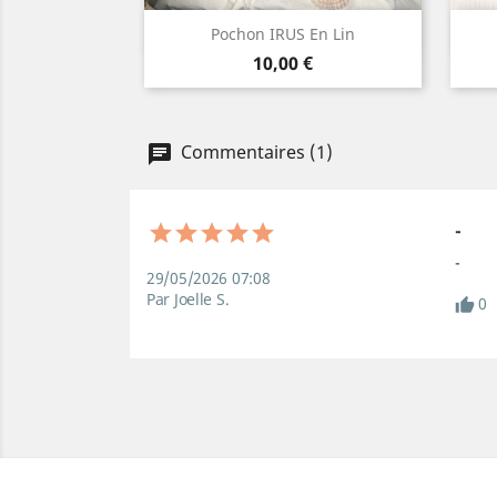
Aperçu rapide

Pochon IRUS En Lin
Prix
Lin
Bleu
10,00 €
naturel
canard
Commentaires (1)
-
-
29/05/2026 07:08
Par Joelle S.
0