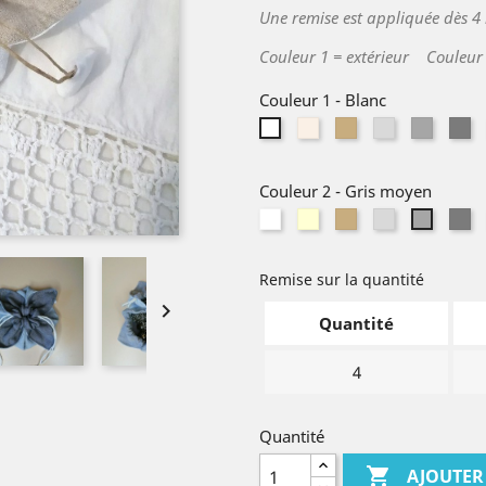
Une remise est appliquée dès 4
Couleur 1 = extérieur Couleur 2
Couleur 1
-
Blanc
Ivoire
Lin
Gris
Gris
Gr
Blanc
naturel
clair
moyen
fo
Couleur 2
-
Gris moyen
Blanc
Ivoire
Lin
Gris
Gr
Gris
naturel
clair
fo
moyen
Remise sur la quantité

Quantité
4
Quantité

AJOUTER