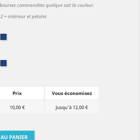
 bourses commandées quelque soit la couleur.
 = intérieur et pétales
is
Bleu
ncé
foncé
is
Bleu
ncé
foncé
Prix
Vous économisez
10,00 €
Jusqu'à 12,00 €
 AU PANIER