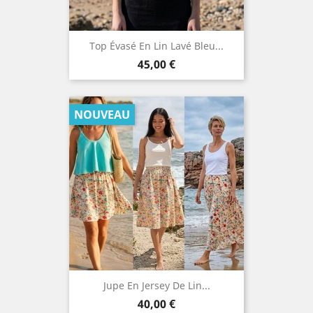
Top Évasé En Lin Lavé Bleu...
Prix
45,00 €
NOUVEAU
Jupe En Jersey De Lin...
Prix
40,00 €