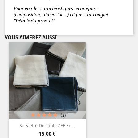
Pour voir les caractéristiques techniques
(composition, dimension...) cliquer sur l'onglet
"Détails du produit"
VOUS AIMEREZ AUSSI
(2)
Serviette De Table ZEF En...
Prix
15,00 €