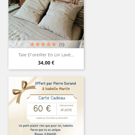
(1)
Taie D'oreiller En Lin Lavé...
Prix
34,00 €