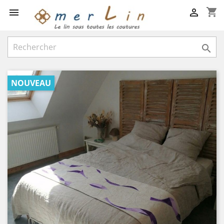
shopping_cart



NOUVEAU