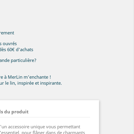
irement
rs ouvrés
 dès 60€ d'achats
nde particulière?
ire à MerLin m'enchante !
r le lin, inspirée et inspirante.
ls du produit
d'un accessoire unique vous permettant
l'essentiel, pour flâner dans de charmants