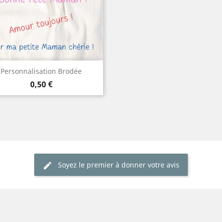
Aperçu rapide

Personnalisation Brodée
Prix
0,50 €
Soyez le premier à donner votre avis