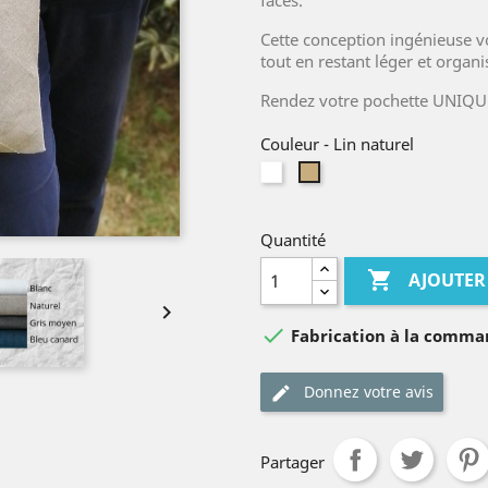
faces.
Cette conception ingénieuse v
tout en restant léger et organi
Rendez votre pochette UNIQUE
Couleur
-
Lin naturel
Blanc
Lin
naturel
Quantité

AJOUTER


Fabrication à la comm
Donnez votre avis
Partager