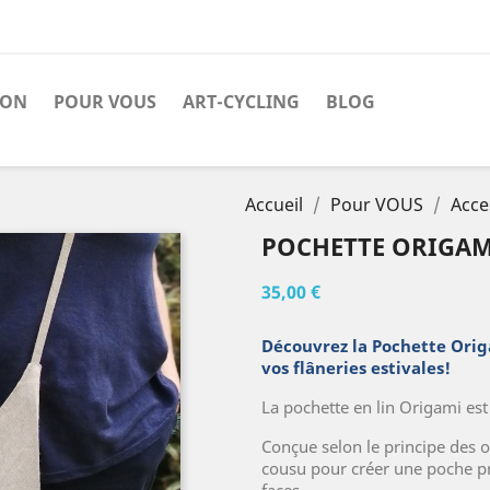
SON
POUR VOUS
ART-CYCLING
BLOG
Accueil
Pour VOUS
Acce
POCHETTE ORIGAM
35,00 €
Découvrez la Pochette Origa
vos flâneries estivales!
La pochette en lin Origami est
Conçue selon le principe des or
cousu pour créer une poche pr