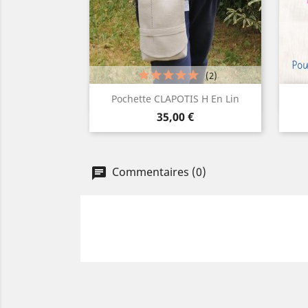
(2)
Aperçu rapide

Pochette CLAPOTIS H En Lin
Prix
Lin
Gris
35,00 €
naturel
moyen
Commentaires (0)