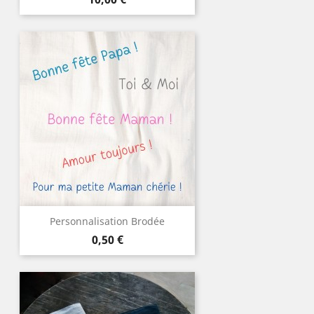
Personnalisation Brodée
Prix
0,50 €