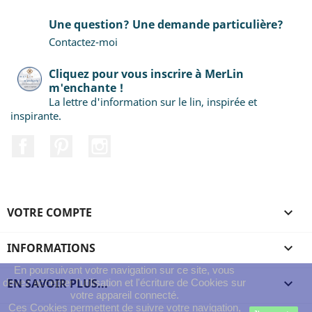
Une question? Une demande particulière?
Contactez-moi
Cliquez pour vous inscrire à MerLin
m'enchante !
La lettre d'information sur le lin, inspirée et
inspirante.
Facebook
Pinterest
Instagram
VOTRE COMPTE

INFORMATIONS

En poursuivant votre navigation sur ce site, vous
EN SAVOIR PLUS...

devez accepter l’utilisation et l'écriture de Cookies sur
votre appareil connecté.
Ces Cookies permettent de suivre votre navigation,