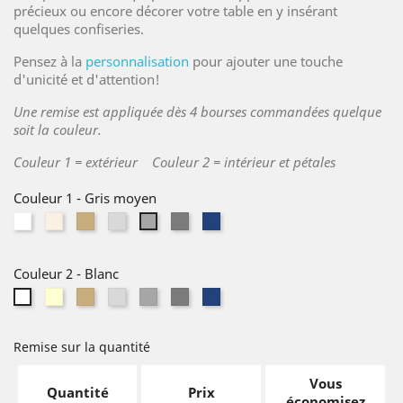
précieux ou encore décorer votre table en y insérant
quelques confiseries.
Pensez à la
personnalisation
pour ajouter une touche
d'unicité et d'attention!
Une remise est appliquée dès 4 bourses commandées quelque
soit la couleur.
Couleur 1 = extérieur Couleur 2 = intérieur et pétales
Couleur 1
-
Gris moyen
Blanc
Ivoire
Lin
Gris
Gris
Bleu
Gris
naturel
clair
foncé
foncé
moyen
Couleur 2
-
Blanc
Ivoire
Lin
Gris
Gris
Gris
Bleu
Blanc
naturel
clair
moyen
foncé
foncé
Remise sur la quantité
Vous
Quantité
Prix
économisez