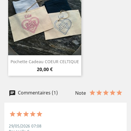
Pochette Cadeau COEUR CELTIQUE
Prix
20,00 €
Commentaires (1)
Note
29/05/2026 07:08