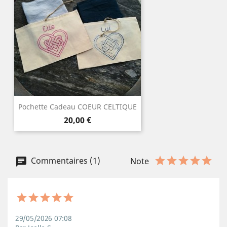
Pochette Cadeau COEUR CELTIQUE
Prix
20,00 €
Commentaires (1)
Note
29/05/2026 07:08