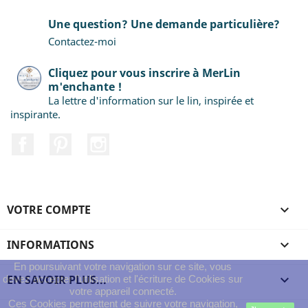
Une question? Une demande particulière?
Contactez-moi
Cliquez pour vous inscrire à MerLin
m'enchante !
La lettre d'information sur le lin, inspirée et
inspirante.
Facebook
Pinterest
Instagram
VOTRE COMPTE

INFORMATIONS

En poursuivant votre navigation sur ce site, vous
EN SAVOIR PLUS...

devez accepter l’utilisation et l'écriture de Cookies sur
votre appareil connecté.
Ces Cookies permettent de suivre votre navigation,