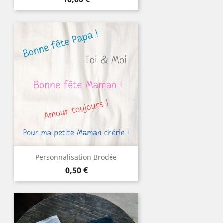
Personnalisation Brodée
Prix
0,50 €