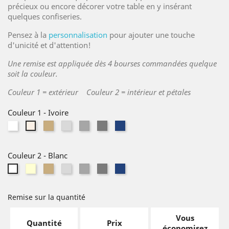
précieux ou encore décorer votre table en y insérant
quelques confiseries.
Pensez à la
personnalisation
pour ajouter une touche
d'unicité et d'attention!
Une remise est appliquée dès 4 bourses commandées quelque
soit la couleur.
Couleur 1 = extérieur Couleur 2 = intérieur et pétales
Couleur 1
-
Ivoire
Blanc
Lin
Gris
Gris
Gris
Bleu
Ivoire
naturel
clair
moyen
foncé
foncé
Couleur 2
-
Blanc
Ivoire
Lin
Gris
Gris
Gris
Bleu
Blanc
naturel
clair
moyen
foncé
foncé
Remise sur la quantité
Vous
Quantité
Prix
économisez